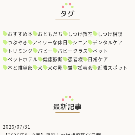
タグ
おすすめ本
おともだち
しつけ教室
しつけ相談
つぶやき
アイリーな休日
シニア
デンタルケア
トリミング
パピー
パピークラス
ペット
ペットホテル
健康診断
患者様
日常ケア
本と雑貨部
犬
犬の靴
猫
試着会
近隣スポット
最新記事
2026/07/31