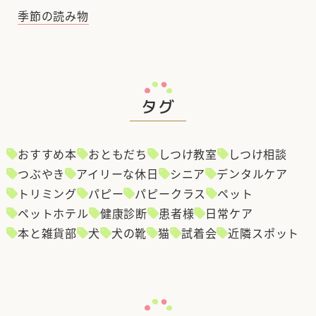
季節の読み物
タグ
おすすめ本
おともだち
しつけ教室
しつけ相談
つぶやき
アイリーな休日
シニア
デンタルケア
トリミング
パピー
パピークラス
ペット
ペットホテル
健康診断
患者様
日常ケア
本と雑貨部
犬
犬の靴
猫
試着会
近隣スポット