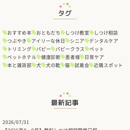
タグ
おすすめ本
おともだち
しつけ教室
しつけ相談
つぶやき
アイリーな休日
シニア
デンタルケア
トリミング
パピー
パピークラス
ペット
ペットホテル
健康診断
患者様
日常ケア
本と雑貨部
犬
犬の靴
猫
試着会
近隣スポット
最新記事
2026/07/31