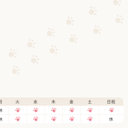
月
火
水
木
金
土
日祝
休
休
休