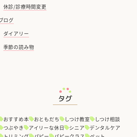
休診/診療時間変更
ブログ
ダイアリー
季節の読み物
タグ
おすすめ本
おともだち
しつけ教室
しつけ相談
つぶやき
アイリーな休日
シニア
デンタルケア
トリミング
パピー
パピークラス
ペット